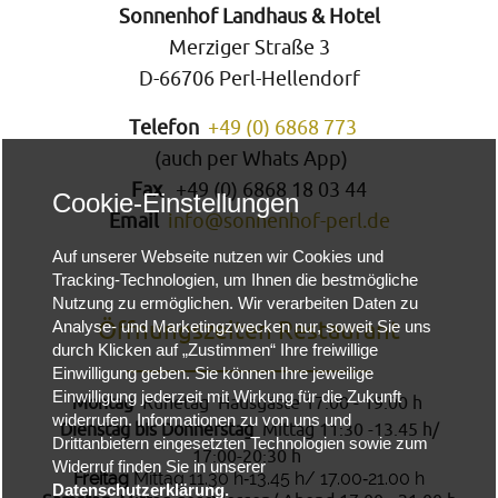
Sonnenhof Landhaus & Hotel
Merziger Straße 3
D‑66706 Perl‑Hellendorf
Telefon
+49 (0) 6868 773
(auch per Whats App)
Fax
+49 (0) 6868 18 03 44
Cookie-Einstellungen
Email
info@sonnenhof‑perl.de
Auf unserer Webseite nutzen wir Cookies und
Tracking-Technologien, um Ihnen die bestmögliche
Nutzung zu ermöglichen. Wir verarbeiten Daten zu
Analyse- und Marketingzwecken nur, soweit Sie uns
Öffnungszeiten Restaurant
durch Klicken auf „Zustimmen“ Ihre freiwillige
____________________
Einwilligung geben. Sie können Ihre jeweilige
Einwilligung jederzeit mit Wirkung für die Zukunft
Montag
Ruhetag Hausgäste 17.00 - 19:00 h
widerrufen. Informationen zu von uns und
Dienstag bis Donnerstag
Mittag 11:30 -13.45 h/
Drittanbietern eingesetzten Technologien sowie zum
17:00‑20:30 h
Widerruf finden Sie in unserer
Freitag
Mittag 11.30 h‑13.45 h/ 17.00‑21.00 h
Datenschutzerklärung.