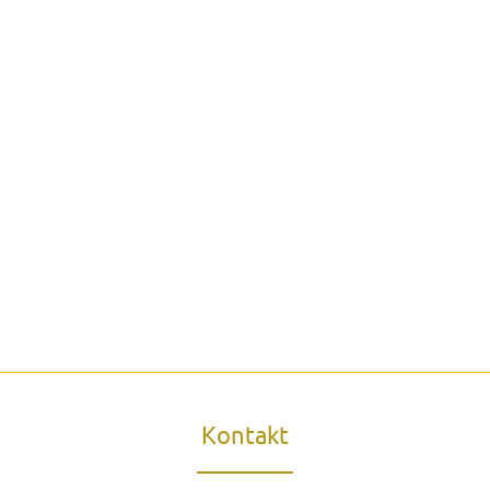
Kontakt
________