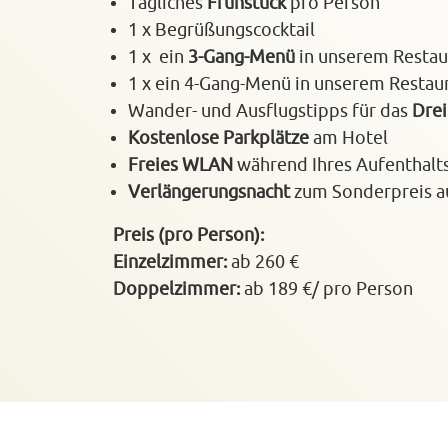
Tägliches
Frühstück
pro Person
1 x Begrüßungscocktail
1 x ein
3‑Gang‑Menü
in unserem Restau
1 x ein 4‑Gang‑Menü in unserem Restau
Wander- und Ausflugstipps für das
Drei
Kostenlose Parkplätze
am Hotel
Freies WLAN
während Ihres Aufenthalt
Verlängerungsnacht
zum Sonderpreis a
Preis (pro Person):
Einzelzimmer:
ab 260 €
Doppelzimmer:
ab 189 €/ pro Person