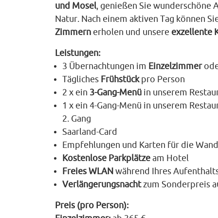
und Mosel
, genießen Sie wunderschöne Au
Natur. Nach einem aktiven Tag können Sie
Zimmern
erholen und unsere
exzellente 
Leistungen:
3 Übernachtungen im
Einzelzimmer
od
Tägliches
Frühstück
pro Person
2 x ein
3‑Gang‑Menü
in unserem Restau
1 x ein 4‑Gang‑Menü in unserem Restaur
2. Gang
Saarland‑Card
Empfehlungen und Karten für die Wan
Kostenlose Parkplätze
am Hotel
Freies WLAN
während Ihres Aufenthalt
Verlängerungsnacht
zum Sonderpreis a
Preis (pro Person):