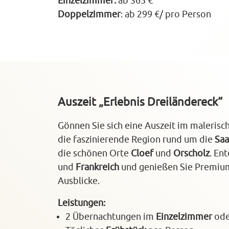
Einzelzimmer:
ab 365 €
Doppelzimmer
: ab 299 €/ pro Person
Auszeit „Erlebnis Dreiländereck“
Gönnen Sie sich eine Auszeit im maleris
die faszinierende Region rund um die
Saa
die schönen Orte
Cloef
und
Orscholz
. En
und
Frankreich
und genießen Sie Premi
Ausblicke.
Leistungen:
2 Übernachtungen im
Einzelzimmer
od