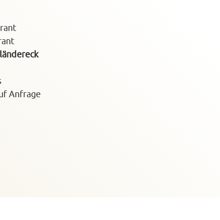
rant
rant
ländereck
s
uf Anfrage