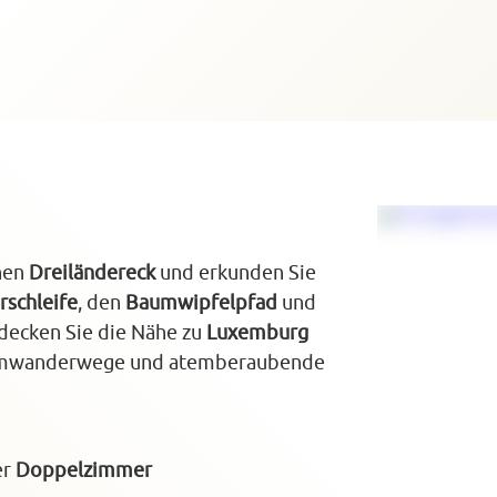
chen
Dreiländereck
und erkunden Sie
rschleife
, den
Baumwipfelpfad
und
tdecken Sie die Nähe zu
Luxemburg
umwanderwege und atemberaubende
er
Doppelzimmer