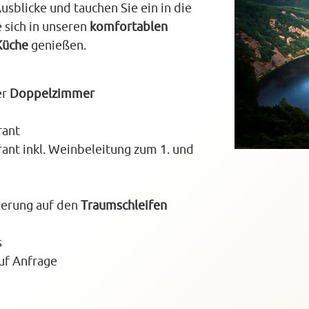
sblicke und tauchen Sie ein in die
 sich in unseren
komfortablen
Küche
genießen.
er
Doppelzimmer
rant
ant inkl. Weinbeleitung zum 1. und
derung auf den
Traumschleifen
s
uf Anfrage