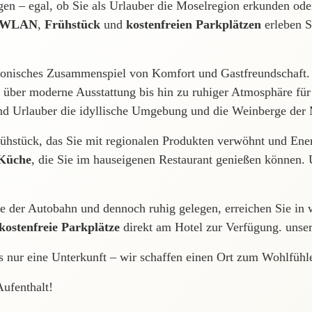
igen – egal, ob Sie als Urlauber die Moselregion erkunden od
m WLAN
,
Frühstück
und
kostenfreien Parkplätzen
erleben S
onisches Zusammenspiel von Komfort und Gastfreundschaft. U
über moderne Ausstattung bis hin zu ruhiger Atmosphäre für
d Urlauber die idyllische Umgebung und die Weinberge der 
rühstück, das Sie mit regionalen Produkten verwöhnt und Ener
 Küche
, die Sie im hauseigenen Restaurant genießen können.
e der Autobahn und dennoch ruhig gelegen, erreichen Sie in
kostenfreie Parkplätze
direkt am Hotel zur Verfügung. unse
s nur eine Unterkunft – wir schaffen einen Ort zum Wohlfühl
Aufenthalt!