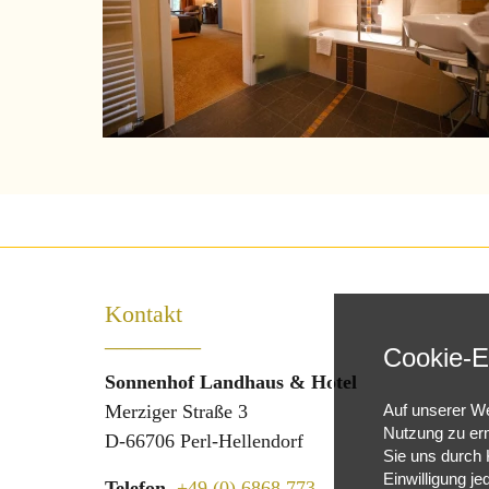
Kontakt
________
Cookie-E
Sonnenhof Landhaus & Hotel
Merziger Straße 3
Auf unserer We
Nutzung zu erm
D‑66706 Perl‑Hellendorf
Sie uns durch K
Einwilligung je
Telefon
+49 (0) 6868 773